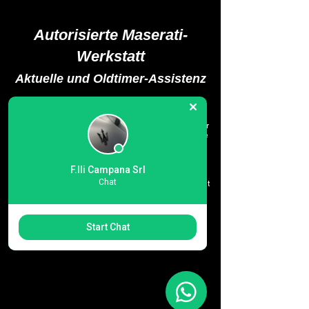
Autorisierte Maserati-
Werkstatt
Aktuelle und Oldtimer-Assistenz
Die Werkstatt Fratelli Campana ist seit 1982 von
Maserati autorisiert.
Es setzt zertifizierte und hochspezialisierte Techniker
ein, die in der Lage sind, eine qualitativ hochwertige
Unterstützung anzubieten.
Die Werkstatt von Fratelli Campana beschränkt sich
F.lli Campana Srl
nicht nur auf die Wartung aktueller Autos, sondern
Chat
dank jahrzehntelanger Erfahrung in Zusammenarbeit
mit der Marke Maserati, die für Kraft, Eleganz und
Prestige steht, auch auf Oldtimer.
Start Chat