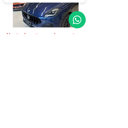
Venta de autos usados y antiguos
El taller Fratelli Campana también se
ocupa de la venta de autos usados y
autos antiguos de la marca Maserati